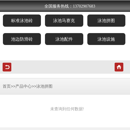
全国服务热线：13702907683
标准泳池砖
泳池马赛克
泳池拼图
池边防滑砖
泳池配件
泳池设施
>>
>>
首页
产品中心
泳池拼图
未查询到任何数据!