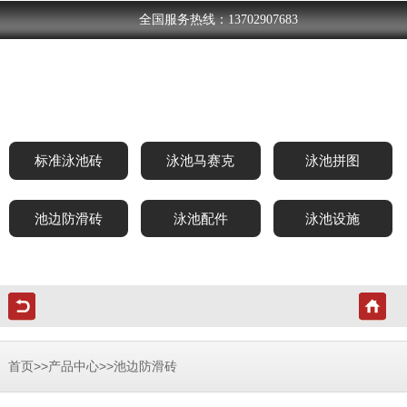
全国服务热线：13702907683
标准泳池砖
泳池马赛克
泳池拼图
池边防滑砖
泳池配件
泳池设施
>>
>>
首页
产品中心
池边防滑砖