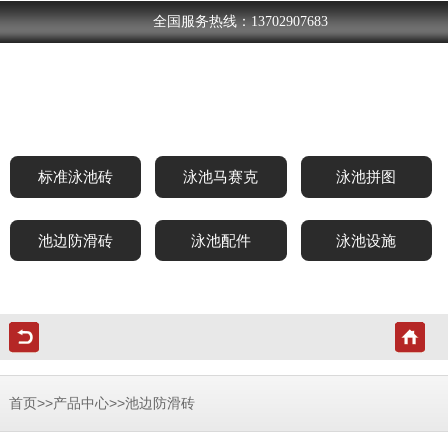
全国服务热线：13702907683
标准泳池砖
泳池马赛克
泳池拼图
池边防滑砖
泳池配件
泳池设施
>>
>>
首页
产品中心
池边防滑砖